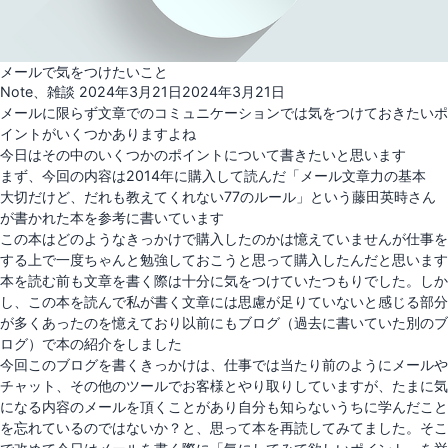
メールで気をつけたいこと
投
Note
、
雑談
2024年3月21日
2024年3月21日
稿
メールに限らず文章でのコミュニケーションでは気をつけておきたいポ
日:
イントがいくつかありますよね
今日はその中のいくつかのポイントについて書きたいと思います
まず、今回の内容は2014年に購入して読んだ「メール文章力の基本
大切だけど、だれも教えてくれない77のルール」という藤田英時さん
が書かれた本を参考に書いています
この本はどのようなきっかけで購入したのかは憶えていませんが仕事を
する上で一度ちゃんと勉強しておこうと思って購入したんだと思います
本を読む前も文章を書く際は十分に気をつけていたつもりでした。しか
し、この本を読んで私が書く文章には思慮が足りていないと感じる部分
が多くあったのを憶えており以前にもブログ（過去に書いていた別のブ
ログ）で本の紹介をしました
今回このブログを書くきっかけは、仕事では当たり前のようにメールや
チャット、その他のツールでお客様とやり取りしていますが、たまに気
になる内容のメールを頂くことがあり自分も知らないうちに学んだこと
を忘れているのではないか？と、思って本を再読してみてました。そこ