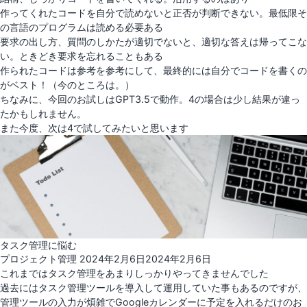
作ってくれたコードを自分で読めないと正否が判断できない。最低限そ
の言語のプログラムは読める必要ある
要求の出し方、質問のしかたが適切でないと、適切な答えは帰ってこな
い。ときどき要求を忘れることもある
作られたコードは参考を参考にして、最終的には自分でコードを書くの
がベスト！（今のところは。）
ちなみに、今回のお試しはGPT3.5で動作。4の場合は少し結果が違っ
たかもしれません。
また今度、次は4で試してみたいと思います
タスク管理に悩む
投
プロジェクト管理
2024年2月6日
2024年2月6日
稿
これまではタスク管理をあまりしっかりやってきませんでした
日:
過去にはタスク管理ツールを導入して運用していた事もあるのですが、
管理ツールの入力が煩雑でGoogleカレンダーに予定を入れるだけのお