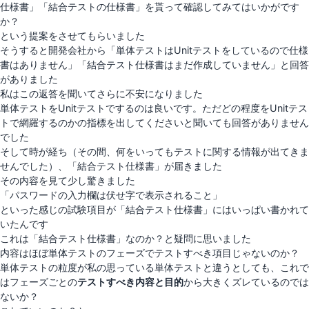
仕様書」「結合テストの仕様書」を貰って確認してみてはいかがです
か？
という提案をさせてもらいました
そうすると開発会社から「単体テストはUnitテストをしているので仕様
書はありません」「結合テスト仕様書はまだ作成していません」と回答
がありました
私はこの返答を聞いてさらに不安になりました
単体テストをUnitテストでするのは良いです。ただどの程度をUnitテス
トで網羅するのかの指標を出してくださいと聞いても回答がありません
でした
そして時が経ち（その間、何をいってもテストに関する情報が出てきま
せんでした）、「結合テスト仕様書」が届きました
その内容を見て少し驚きました
「パスワードの入力欄は伏せ字で表示されること」
といった感じの試験項目が「結合テスト仕様書」にはいっぱい書かれて
いたんです
これは「結合テスト仕様書」なのか？と疑問に思いました
内容はほぼ単体テストのフェーズでテストすべき項目じゃないのか？
単体テストの粒度が私の思っている単体テストと違うとしても、これで
はフェーズごとの
テストすべき内容と目的
から大きくズレているのでは
ないか？