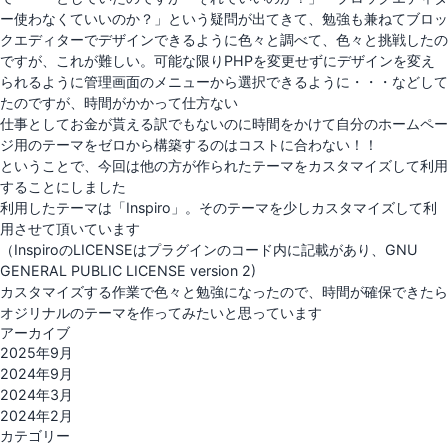
ー使わなくていいのか？」という疑問が出てきて、勉強も兼ねてブロッ
クエディターでデザインできるように色々と調べて、色々と挑戦したの
ですが、これが難しい。可能な限りPHPを変更せずにデザインを変え
られるように管理画面のメニューから選択できるように・・・などして
たのですが、時間がかかって仕方ない
仕事としてお金が貰える訳でもないのに時間をかけて自分のホームペー
ジ用のテーマをゼロから構築するのはコストに合わない！！
ということで、今回は他の方が作られたテーマをカスタマイズして利用
することにしました
利用したテーマは「
Inspiro
」。そのテーマを少しカスタマイズして利
用させて頂いています
（InspiroのLICENSEはプラグインのコード内に記載があり、GNU
GENERAL PUBLIC LICENSE version 2)
カスタマイズする作業で色々と勉強になったので、時間が確保できたら
オジリナルのテーマを作ってみたいと思っています
アーカイブ
2025年9月
2024年9月
2024年3月
2024年2月
カテゴリー