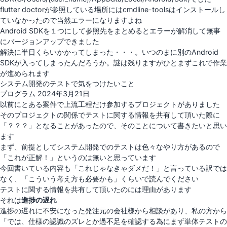
flutter doctorが参照している場所にはcmdline-toolsはインストールし
ていなかったので当然エラーになりますよね
Android SDKを１つにして参照先をまとめるとエラーが解消して無事
にバージョンアップできました
解決に半日くらいかかってしまった・・・。いつのまに別のAndroid
SDKが入ってしまったんだろうか。謎は残りますがひとまずこれで作業
が進められます
システム開発のテストで気をつけたいこと
投
プログラム
2024年3月21日
稿
以前にとある案件で上流工程だけ参加するプロジェクトがありました
日:
そのプロジェクトの関係でテストに関する情報を共有して頂いた際に
「？？？」となることがあったので、そのことについて書きたいと思い
ます
まず、前提としてシステム開発でのテストは色々なやり方があるので
「これが正解！」というのは無いと思っています
今回書いている内容も「これじゃなきゃダメだ！」と言っている訳では
なく、「こういう考え方も必要かも」くらいで読んでください
テストに関する情報を共有して頂いたのには理由があります
それは
進捗の遅れ
進捗の遅れに不安になった発注元の会社様から相談があり、私の方から
「では、仕様の認識のズレとか過不足を確認する為にまず単体テストの