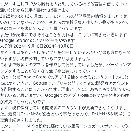
替
すが、すこしPHPから離れようと思っているので他言語を使ってその
え
違いなどから記事が書ければ書きます
る
2025年の残り3ヶ月は、ここのところの開発界隈の情報をまったく追
いかけていなかったので、それらの情報収集と作りたい物があるので、
そのコードを書いてみようと思いっています
また何か記事にできそうなことがあれば、こちらに書きたい思います
Google Storeでのアプリ公開をやめます
投
未分類
2024年9月16日
2024年10月8日
稿
タイトルはあたかも現在アプリを公開しているみたいな書き方になって
日:
いますが、現在公開しているアプリはありません
これまで数多くのアプリを作成して公開していましたが、バージョンア
ップをすることがなくなり全て非公開になっています
では、なぜGoogle Storeでのアプリ公開をやめるというタイトルにな
るのかというと、Googleでアプリを公開するための開発者アカウント
を削除することにしたからです。理由としては、あちこちで聞いている
方もいると思いますが、Googleでのアプリ公開に必要な開発者の条件
が変更になったためです
まず、現在保有している開発者のアカウントが更新できなくなりまし
た。最初はD-U-N-Sが必要という事だったので、D-U-N-Sを取得して
更新手続きをしました。
しかし、D-U-N-Sは役所に届けている屋号「シュガースポツト」で取