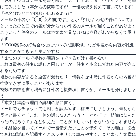
で改めて今日はメールを書く際に「気にしてみて欲しいポイント」を挙
げてみました（本からの抜粋ですが、一部表現を変えて書いています）
「件名はひと目で内容が伝わるように」
メールの件名が「◯◯(名前)です」とか「打ち合わせの件について」
といったひと目で内容が分からない件名のメールが届くことがあります
こういった件名のメールは本文まで見なければ内容がわからなくて困り
ます
「XXXX案件の打ち合わせについての議事録」など件名から内容が推測
することができると良いですね
「１つのメールで複数の議題を（できるだけ）書かない」
これは最初の件名の話しと同じですが、件名と本文にずれた内容が含ま
れるためです
複数の内容があると返答が漏れたり、情報を探す時に件名からの内容が
推測できずに困ることがあります
複数の内容を書く場合には件名も複数項目書くか、メールを分けましょ
う
「本文は結論→理由→詳細の順に書く」
メールでもチャットでも相手が読みやすい構成にしましょう。最初から
長々と書くと「これ、何の話しなんだろう？」とか「で、結論はなんだ
ったのだろう？」など伝えたいことが正しく伝わらないかもしれません
まず結論を書いてメールで一番伝えたいことを伝えて、その理由、必要
であれば詳細を記載するとスッキリして読みやすく、まとまった文章に