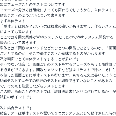
次にフェーズごとのテストについてです
フェーズの分け方は組織によっても変わるでしょうから、単体テスト、
結合テストの２つだけについて書きます
まず単体テスト
「単体」とは何か？というのは粒度の違いがありますし、作るシステム
によっても違います
ここでは今回の案件がWebシステムだったのでWebシステム開発する
場合について書きます
単体とは「関数やメソッドなどのひとつの機能ごととするのか」「画面
ごととするのか」そこで単体テストが意味するものがかわります
私は画面ごとで単体テストをすることが多いです
そうでない場合は、画面ごとのテストをするフェーズをもう１段階設け
る必要がでてきます。関数やメソッドなどはUnitテストで行い、それら
を使った画面ごとに単体テストを行います。もちろん先に書いたように
Unitテストでは全ての処理のテストが網羅できていないことがあるの
で、その点も注意しながらテストします
この時、画面ごとのテストでは「詳細設計書どおりに作れているか」が
試験のポイントです
次に結合テストです
結合テストは単体テストを繋いで１つのシステムとして動作させた時の