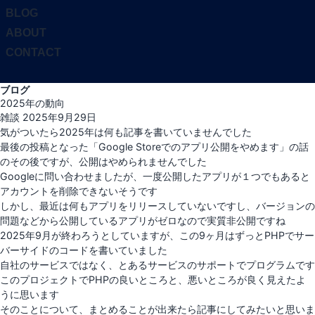
ツ
BLOG
へ
ABOUT
ス
CONTACT
キ
ッ
サ
プ
ブログ
イ
2025年の動向
ド
投
雑談
2025年9月29日
バ
稿
気がついたら2025年は何も記事を書いていませんでした
ー
日:
最後の投稿となった「
Google Storeでのアプリ公開をやめます
」の話
と
のその後ですが、公開はやめられませんでした
ナ
Googleに問い合わせましたが、一度公開したアプリが１つでもあると
ビ
アカウントを削除できないそうです
ゲ
しかし、最近は何もアプリをリリースしていないですし、バージョンの
ー
問題などから公開しているアプリがゼロなので実質非公開ですね
シ
2025年9月が終わろうとしていますが、この9ヶ月はずっとPHPでサー
ョ
バーサイドのコードを書いていました
ン
自社のサービスではなく、とあるサービスのサポートでプログラムです
を
このプロジェクトでPHPの良いところと、悪いところが良く見えたよ
切
うに思います
り
そのことについて、まとめることが出来たら記事にしてみたいと思いま