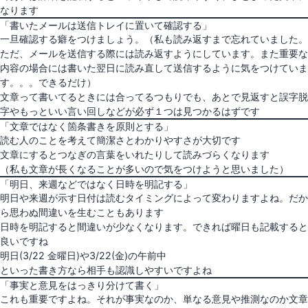
なります
「書いたメールは送信トレイに置いて確認する」
一旦確認する癖をつけましょう。（私も読み返すまで忘れていました。
ただ、メールを送信する際には読み返すようにしています。また重要な
内容の場合には書いた翌日に読み直して送信するように気をつけていま
す。。。できるだけ）
文章って書いてるときには合ってるつもりでも、あとで見返すと誤字脱
字やもっといい言い回しなどが必ず１つは見つかるはずです
「文章ではなく箇条書きを原則とする」
読む人のことを考えて簡潔さとわかりやすさが大切です
文章にするとつなぎの言葉をいれたりして読みづらくなります
（私も文章が長くなることが多いので気をつけようと思いました）
「明日、来週などではなく日時を明記する」
明日や来週が示す日付は読むタイミングによって変わりますよね。だか
ら思わぬ間違いを生むこともあります
日時を明記すると間違いが少なくなります。できれば曜日も記載すると
良いですね
明日(3/22 金曜日)や3/22(金)の午前中
といった書き方なら相手も認識しやすいですよね
「事実と意見をはっきり分けて書く」
これも重要ですよね。それが事実なのか、単なる意見や推測なのか文章