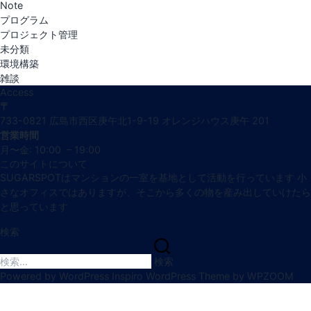
Note
プログラム
プロジェクト管理
未分類
環境構築
雑談
Access
〒
733-0821 広島市西区庚午北1-9-19 オレンジハウス庚午 201
営業時間
月〜金: 10:00 – 19:00
このサイトについて
SUGARSPOTはマンションの一室を基地として活動を行っています 小
さなオフィスではありますが、そこから多くの物を産み出していけたら
と思っています
検索
検
索:
検索
Powered by WordPress
Inspiro WordPress Theme by
WPZOOM