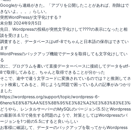
Googleから連絡がきた。「アプリを公開したことがあれば、削除はで
きないよ。。。」らしい。
突然WordPressが文字化けする？
投
未分類
2024年9月5日
稿
先日、Wordpressの投稿が突然文字化けして????の表示になったと相
日:
談を受けました
調査すると、データベースはutf-8でちゃんと日本語の保存はできてい
ます
WordPressのバックアップ機能でデータを取得しても文字化けしてい
る
次に、プログラムを書いて直接データーベースに接続してデータをutf-
8で取得してみると、ちゃんと取得できることが分かった
そこで、途中で違う文字コードに変換されているのでは？と推測してネ
ット検索してみると、同じような問題で困っている人の記事がみつかり
ました
https://wordpress.org/support/topic/wordpress-6-
6heno%E8%87%AA%E5%8B%95%E3%82%A2%E3%83%83%E3%
どうやら、レンタルサーバーのMySQLのバージョン(5.5)とWordpress
の最新(6.6.1)で発生する問題のようで、対策としてはWordpressのバ
ージョンを1つ前の5.5にすると良いらしい
お客様に確認して、データーのバックアップを取ってからWordpress