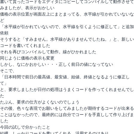
書いて貰ったコードをエディタにコピーしてコンパイルして動作させて
みましたが、表示がおかしい
価格の表示位置が画面左上にまとまってる、水平線が引かれていないな
ど
「水平線が引かれていないので、水平線を引くように修正して」と追加
依頼
そうすると「すみません。水平線がありませんでしたね。」と、新しい
コードを書いてくれました
それを再びコンパイルして動作。線がひかれました
同じように価格の表示も変更
しかし、なにかおかしい・・・正しく前日の値になってない
そこで、
「日本時間で前日の最高値、最安値、始値、終値となるように修正し
て」
と、要求しましたが日付の処理はうまくコードを作ってくれませんでし
た
たぶん、要求の仕方がよくないのでしょう
その後、色々な表現でお願いをしてみましたが期待するコードが出来る
ことはなかったので、最終的には自分でコードを手直しして作り上げま
した
今回の試しで分かったこと
結構、しっかりコードを書いてくれる。活用するのはあり