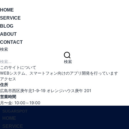
ナ
HOME
ビ
SERVICE
ゲ
ー
BLOG
シ
ABOUT
ョ
CONTACT
ン
検索
切
検
り
索:
検索
替
このサイトについて
え
WEBシステム、スマートフォン向けのアプリ開発を行っています
アクセス
住所
広島市西区庚午北1-9-19 オレンジハウス庚午 201
営業時間
月〜金: 10:00～19:00
コ
SUGARSPOT
ン
HOME
テ
SERVICE
ン