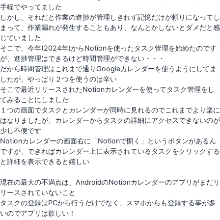
手軽でやってました
しかし、それだと作業の進捗が管理しきれず記憶だけが頼りになってし
まって、作業漏れが発生することもあり、なんとかしないとダメだと感
じていました
そこで、今年(2024年)からNotionを使ったタスク管理を始めたのです
が、進捗管理はできるけど時間管理ができない・・・
だから時間管理はこれまで通りGoogleカレンダーを使うようにしてま
したが、やっぱり２つを使うのは辛い
そこで最近リリースされたNotionカレンダーを使ってタスク管理をし
てみることにしました
１つの画面でタスクとカレンダーが同時に見れるのでこれまでより楽に
はなりましたが、カレンダーからタスクの詳細にアクセスできないのが
少し不便です
Notionカレンダーの画面右に「Notionで開く」というボタンがあるん
ですが、できればカレンダー上に表示されているタスクをクリックする
と詳細を表示できると嬉しい
現在の最大の不満点は、AndroidのNotionカレンダーのアプリがまだリ
リースされていないこと
タスクの登録はPCから行うだけでなく、スマホからも登録する事が多
いのでアプリは欲しい！