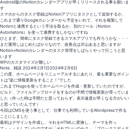
Android版のNotionカレンダーアプリが早くリリースされる事を願いま
す
スマホからのタスク登録はNotionアプリにタスクとして追加するか、
これまで通りGoogleカレンダーから予定をいれて、それを複製して
Notionと連携するという手法を取るか、別のツール（Notion
Automatons）を使って連携するしかないですね
ひとまず、簡単にタスク登録できるスマホアプリでも作ろうかな・・・
まだ運用しはじめたばかりなので、改善点は沢山あると思いますが
Notion+Notionカレンダーのタスク管理をしばらくやって行こうと思
います
WPのカスタマイズが難しい
投
Note
、
雑談
2024年2月1日
2024年2月6日
稿
この度、ホームページをリニューアルするにあたり、最も重要なポイン
日:
トは”楽に情報更新をすること！”でした
これまでHugoを使ってホームページを作成・更新していたのですが、
ビルド、ファイルアップロードをするのが手間で情報更新が滞っていま
した（作った時は手間だと思っておらず、表示速度が早くなる方がいい
と思っていたんです）
今回はCMSを使う事として、仕事でも利用しているWordpressで作る
ことにしました
最初はデザインを作成し、それをHTMLに変換し、テーマを作っ
て・・・としていたのですが「それでいいのか？」「ブロックエディタ