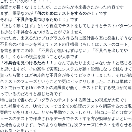
これでいいのか？と・・・。
前置きが長くなりましたが、ここからが本来書きたかった内容です
まず、重要なのが「
何のためにテストをするのか！
」です
それは「
不具合を見つけるため！！
」です
「正しく動くはず」という視点でテストをしてしまうとテストパターン
も少なく不具合を見つけることができません
そのため、出来るだけプログラムを作る前に設計書を基に発生しそうな
不具合のパターンを考えてテストの仕様書（もしくはテストのコード）
を書きますこの時、「不具合が無いはずはない」「不具合を出してや
る！」くらいの視点を持つことが大事です
「
不具合を見つけるため！！
」なんてあたりまえじゃないか！と感じる
と思いますが、その案件で実際にシステムが動く段階になって触らせて
貰ったら驚くほど初歩的な不具合が多くてビックリしました。それが結
合テストのフェーズということで更にビックリしました。これは単体テ
ストで行ってるUnitテストの網羅度が低く、テストに対する視点が間違
っているのだろうと感じた為です
特に自分で書いたプログラムのテストをする際はこの視点が大切です
また補足すると、Unitテストでは全ての処理のテストを網羅するのは現
実的でがありません。だから手動でテストしたり、時には一部だけ次フ
ェーズのテストで作成されるデータでテストする方が効率がよいといっ
た場合もあります。そのような場合には次フェーズにテストを遅らせる
のも良いと思います