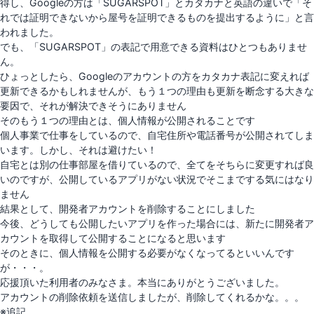
得し、Googleの方は「SUGARSPOT」とカタカナと英語の違いで「そ
れでは証明できないから屋号を証明できるものを提出するように」と言
われました。
でも、「SUGARSPOT」の表記で用意できる資料はひとつもありませ
ん。
ひょっとしたら、Googleのアカウントの方をカタカナ表記に変えれば
更新できるかもしれませんが、もう１つの理由も更新を断念する大きな
要因で、それが解決できそうにありません
そのもう１つの理由とは、個人情報が公開されることです
個人事業で仕事をしているので、自宅住所や電話番号が公開されてしま
います。しかし、それは避けたい！
自宅とは別の仕事部屋を借りているので、全てをそちらに変更すれば良
いのですが、公開しているアプリがない状況でそこまでする気にはなり
ません
結果として、開発者アカウントを削除することにしました
今後、どうしても公開したいアプリを作った場合には、新たに開発者ア
カウントを取得して公開することになると思います
そのときに、個人情報を公開する必要がなくなってるといいんです
が・・・。
応援頂いた利用者のみなさま。本当にありがとうございました。
アカウントの削除依頼を送信しましたが、削除してくれるかな。。。
※追記