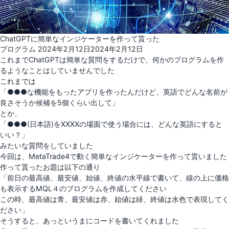
ChatGPTに簡単なインジケーターを作って貰った
投
プログラム
2024年2月12日
2024年2月12日
稿
これまでChatGPTは簡単な質問をするだけで、何かのプログラムを作
日:
るようなことはしていませんでした
これまでは
「●●●な機能をもったアプリを作ったんだけど、英語でどんな名前が
良さそうか候補を5個くらい出して」
とか、
「●●●(日本語)をXXXXの場面で使う場合には、どんな英語にすると
いい？」
みたいな質問をしていました
今回は、MetaTrade4で動く簡単なインジケーターを作って貰いました
作って貰ったお題は以下の通り
「前日の最高値、最安値、始値、終値の水平線で書いて、線の上に価格
も表示するMQL４のプログラムを作成してください
この時、最高値は青、最安値は赤、始値は緑、終値は水色で表現してく
ださい」
そうすると、あっというまにコードを書いてくれました