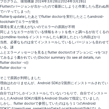
投
プログラム
、
環境構築
2024年3月28日
2024年3月28日
稿
Flutterのバージョンが古かったので最新にしようと作業したら思わぬ所
日:
でハマってしまった
flutterをupdateしたあとでflutter doctorを実行したところandroid-
toolchainでエラーが発生
環境を変えた憶えがないのでエラーの原因が不明
同じようなエラーが出ている情報をネットを色々と調べるが出てくるの
はcmdline-toolsをインストールしたら解決したという内容ばかり
当然、必要なものは全てインストールしているしバージョンも合わせて
いる。謎
ふとエラーメッセージを見るとflutter doctorのオプションに -vをつけ
てみるよう書かれていた(Doctor summary (to see all details, run
flutter doctor -v))
flutter doctor -v
そこで原因が判明しました
理由はわかりませんが、Android SDKが2箇所にインストールされてい
ました
自分では1つしかインストールしていないつもりで、自分でインストー
ルしたAndroid SDKの場所をAndroid Studioで指定していました
しかし、flutter doctorで参照していたのはもう１つのAndroid
SDK(C:/Users/{user_name}/AppData/Local/Android/Sdk)でした