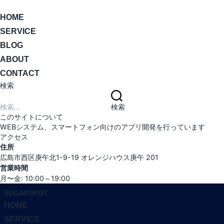
ナ
HOME
ビ
SERVICE
ゲ
ー
BLOG
シ
ABOUT
ョ
CONTACT
ン
検索
切
検
り
索:
検索
替
このサイトについて
え
WEBシステム、スマートフォン向けのアプリ開発を行っています
アクセス
住所
広島市西区庚午北1-9-19 オレンジハウス庚午 201
営業時間
月〜金: 10:00～19:00
コ
SUGARSPOT
ン
HOME
テ
SERVICE
ン