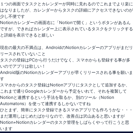
替
１つの画面でタスクとカレンダーが同時に見れるのでこれまでより楽に
え
はなりましたが、カレンダーからタスクの詳細にアクセスできないのが
る
少し不便です
Notionカレンダーの画面右に「Notionで開く」というボタンがあるん
ですが、できればカレンダー上に表示されているタスクをクリックする
と詳細を表示できると嬉しい
現在の最大の不満点は、AndroidのNotionカレンダーのアプリがまだリ
リースされていないこと
タスクの登録はPCから行うだけでなく、スマホからも登録する事が多
いのでアプリは欲しい！
Android版のNotionカレンダーアプリが早くリリースされる事を願いま
す
スマホからのタスク登録はNotionアプリにタスクとして追加するか、
これまで通りGoogleカレンダーから予定をいれて、それを複製して
Notionと連携するという手法を取るか、別のツール（Notion
Automatons）を使って連携するしかないですね
ひとまず、簡単にタスク登録できるスマホアプリでも作ろうかな・・・
まだ運用しはじめたばかりなので、改善点は沢山あると思いますが
Notion+Notionカレンダーのタスク管理をしばらくやって行こうと思
います