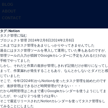
ツ
BLOG
へ
ABOUT
ス
CONTACT
キ
ッ
サ
プ
タグ:
Notion
イ
タスク管理に悩む
ド
投
プロジェクト管理
2024年2月6日
2024年2月6日
バ
稿
これまではタスク管理をあまりしっかりやってきませんでした
ー
日:
過去にはタスク管理ツールを導入して運用していた事もあるのですが、
と
管理ツールの入力が煩雑でGoogleカレンダーに予定を入れるだけのお
ナ
手軽でやってました
ビ
しかし、それだと作業の進捗が管理しきれず記憶だけが頼りになってし
ゲ
まって、作業漏れが発生することもあり、なんとかしないとダメだと感
ー
じていました
シ
そこで、今年(2024年)からNotionを使ったタスク管理を始めたのです
ョ
が、進捗管理はできるけど時間管理ができない・・・
ン
だから時間管理はこれまで通りGoogleカレンダーを使うようにしてま
を
したが、やっぱり２つを使うのは辛い
切
そこで最近リリースされたNotionカレンダーを使ってタスク管理をし
り
てみることにしました