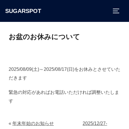
コ
ン
SUGARSPOT
サイ
テ
ン
ツ
お盆のお休みについて
へ
ス
キ
ッ
プ
2025/08/09(土)～2025/08/17(日)をお休みとさせていた
だきます
緊急の対応があればお電話いただければ調整いたしま
す
«
年末年始のお知らせ
2025/12/27-