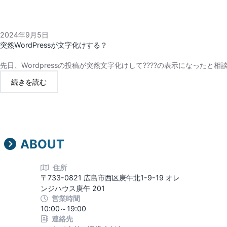
ま
す
2024年9月5日
突然WordPressが文字化けする？
先日、Wordpressの投稿が突然文字化けして????の表示になったと相
:
続きを読む
突
然
WORDPRESS
が
文
ABOUT
字
化
け
住所
す
〒733-0821 広島市西区庚午北1-9-19 オレ
る？
ンジハウス庚午 201
営業時間
10:00～19:00
連絡先