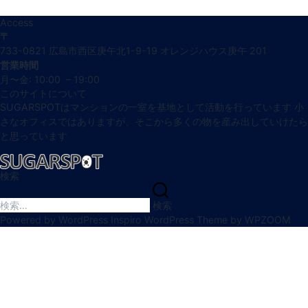
Access
〒
733-0821 広島市西区庚午北1-9-19 オレンジハウス庚午 201
営業時間
月〜金: 10:00 – 19:00
このサイトについて
SUGARSPOTはマンションの一室を基地として活動を行っています 小
さなオフィスではありますが、そこから多くの物を産み出していけたら
と思っています
検索
検
索:
検索
Powered by WordPress
Inspiro WordPress Theme by
WPZOOM