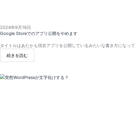
2024年9月16日
Google Storeでのアプリ公開をやめます
タイトルはあたかも現在アプリを公開しているみたいな書き方になって
:
続きを読む
GOOGLE
STORE
で
の
ア
プ
リ
公
開
を
や
め