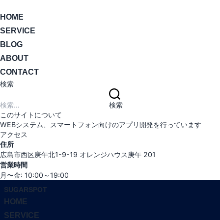
ナ
HOME
ビ
SERVICE
ゲ
ー
BLOG
シ
ABOUT
ョ
CONTACT
ン
検索
切
検
り
索:
検索
替
このサイトについて
え
WEBシステム、スマートフォン向けのアプリ開発を行っています
アクセス
住所
広島市西区庚午北1-9-19 オレンジハウス庚午 201
営業時間
月〜金: 10:00～19:00
コ
SUGARSPOT
ン
HOME
テ
SERVICE
ン