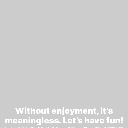
Without enjoyment, it’s
meaningless. Let’s have fun!